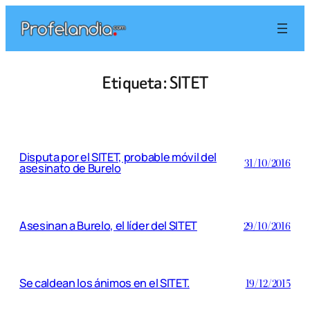
Saltar
al
contenido
Etiqueta:
SITET
Disputa por el SITET, probable móvil del
31/10/2016
asesinato de Burelo
Asesinan a Burelo, el líder del SITET
29/10/2016
Se caldean los ánimos en el SITET.
19/12/2015