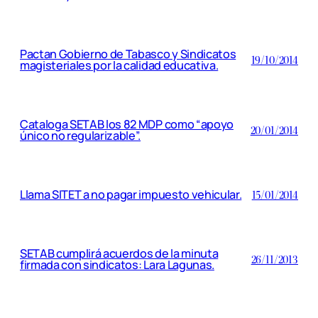
Pactan Gobierno de Tabasco y Sindicatos
19/10/2014
magisteriales por la calidad educativa.
Cataloga SETAB los 82 MDP como “apoyo
20/01/2014
único no regularizable”.
Llama SITET a no pagar impuesto vehicular.
15/01/2014
SETAB cumplirá acuerdos de la minuta
26/11/2013
firmada con sindicatos: Lara Lagunas.