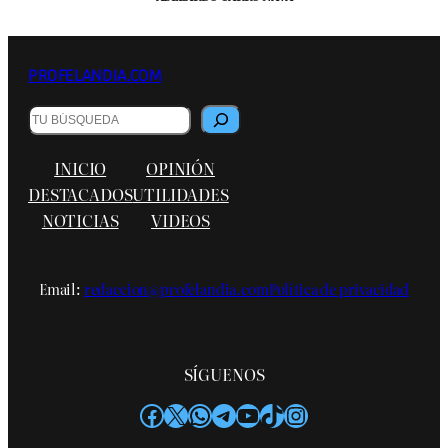
PROFELANDIA.COM
B
u
s
INICIO
OPINIÓN
c
a
DESTACADOS
UTILIDADES
r
NOTICIAS
VIDEOS
Email:
redaccion@profelandia.com
Política de privacidad
SÍGUENOS
Facebook
X
WhatsApp
Telegram
YouTube
TikTok
Instagram