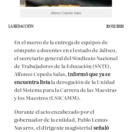
Alfonso Cepeda Salas
LA REDACCIÓN
20/02/2026
En el marco de la entrega de equipos de
cómputo a docentes en el estado de Jalisco,
el secretario general del
Sindicato Nacional
de Trabajadores de la Educación
(SNTE),
Alfonso Cepeda Salas
,
informó que ya se
encuentra lista
la derogación de la Unidad
del Sistema para la Carrera de las Maestras
y los Maestros (USICAMM).
Durante el acto encabezado por el
gobernador de la entidad,
Pablo Lemus
Navarro
, el dirigente magisterial
señaló