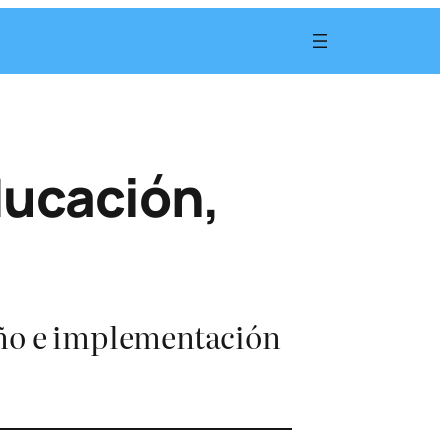
ducación,
eño e implementación