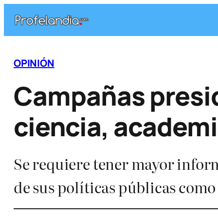
Saltar
al
contenido
OPINIÓN
Campañas presid
ciencia, academi
Se requiere tener mayor infor
de sus políticas públicas co