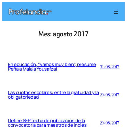
Saltar
al
contenido
Mes:
agosto 2017
En educación, “vamos muy bien”, presume
31/08/2017
Peña a Malala Yousafzai
Las cuotas escolares: entre la gratuidad y la
29/08/2017
obligatoriedad
Define SEP fecha de publicación de la
29/08/2017
convocatoria para maestros de inglés