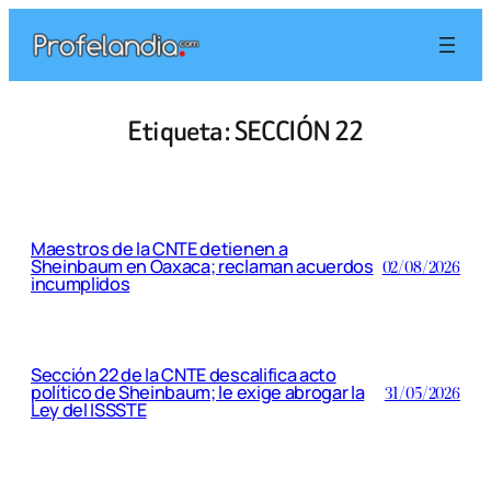
Saltar
al
contenido
Etiqueta:
SECCIÓN 22
Maestros de la CNTE detienen a
Sheinbaum en Oaxaca; reclaman acuerdos
02/08/2026
incumplidos
Sección 22 de la CNTE descalifica acto
político de Sheinbaum; le exige abrogar la
31/05/2026
Ley del ISSSTE