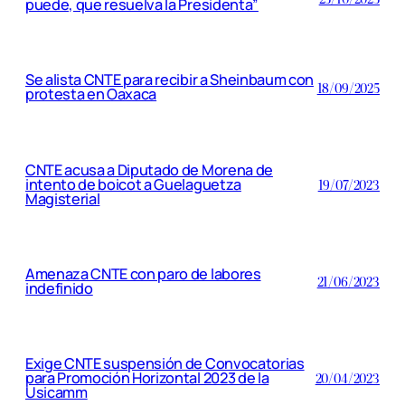
puede, que resuelva la Presidenta”
Se alista CNTE para recibir a Sheinbaum con
18/09/2025
protesta en Oaxaca
CNTE acusa a Diputado de Morena de
intento de boicot a Guelaguetza
19/07/2023
Magisterial
Amenaza CNTE con paro de labores
21/06/2023
indefinido
Exige CNTE suspensión de Convocatorias
para Promoción Horizontal 2023 de la
20/04/2023
Usicamm