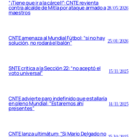
“¡Tiene que ir a la cárcel!”: CNTE revienta
contra alcalde de Mitla por ataque armado a
28/05/2026
maestros
CNTE amenaza al Mundial Fútbol: “si no hay
25/01/2026
solución, no rodará el balón”
SNTE critica a la Sección 22: “no aceptó el
15/11/2025
voto universal”
CNTE advierte paro indefinido que estallaría
en pleno Mundial: “Estaremos ahí
14/11/2025
presentes”
CNTE lanza ultimátum: “Si Mario Delgado no
25/10/2025