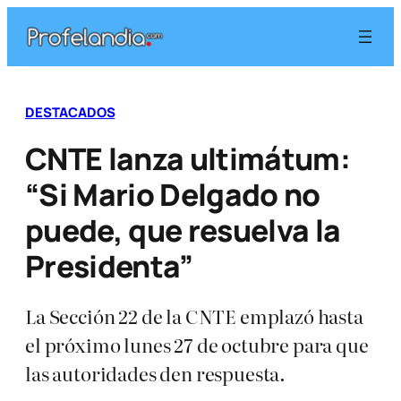
Saltar
al
contenido
DESTACADOS
CNTE lanza ultimátum:
“Si Mario Delgado no
puede, que resuelva la
Presidenta”
La Sección 22 de la CNTE emplazó hasta
el próximo lunes 27 de octubre para que
las autoridades den respuesta.