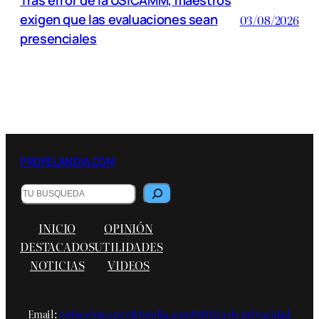
Tras error de la USICAMM, maestros
exigen que las evaluaciones sean
03/08/2026
presenciales
PROFELANDIA.COM
B
u
s
INICIO
OPINIÓN
c
a
DESTACADOS
UTILIDADES
r
NOTICIAS
VIDEOS
Email:
redaccion@profelandia.com
Política de privacidad