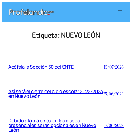
Saltar
al
contenido
Etiqueta:
NUEVO LEÓN
Acéfala la Sección 50 del SNTE
13/07/2026
Así será el cierre del ciclo escolar 2022-2023
25/06/2023
en Nuevo León
Debido a la ola de calor, las clases
presenciales serán opcionales en Nuevo
17/06/2023
León