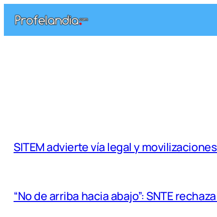
Saltar
al
contenido
SITEM advierte vía legal y movilizacione
“No de arriba hacia abajo”: SNTE rechaz