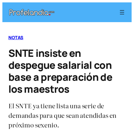
Saltar
al
contenido
NOTAS
SNTE insiste en
despegue salarial con
base a preparación de
los maestros
El SNTE ya tiene lista una serie de
demandas para que sean atendidas en
próximo sexenio.