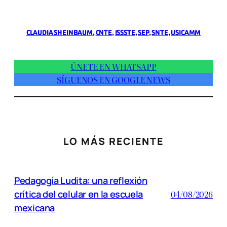
CLAUDIA SHEINBAUM
, 
CNTE
, 
ISSSTE
, 
SEP
, 
SNTE
, 
USICAMM
ÚNETE EN WHATSAPP
SÍGUENOS EN GOOGLE NEWS
LO MÁS RECIENTE
Pedagogía Ludita: una reflexión
crítica del celular en la escuela
04/08/2026
mexicana