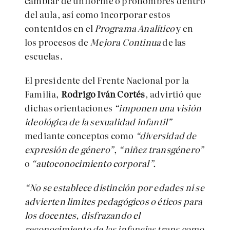
cambiar de uniforme o pronombres dentro
del aula, así como incorporar estos
contenidos en el
Programa Analítico
y en
los procesos de
Mejora Continua
de las
escuelas.
El presidente del Frente Nacional por la
Familia,
Rodrigo Iván Cortés
, advirtió que
dichas orientaciones
“imponen una visión
ideológica de la sexualidad infantil”
mediante conceptos como
“diversidad de
expresión de género”
,
“niñez transgénero”
o
“autoconocimiento corporal”.
“No se establece distinción por edades ni se
advierten limites pedagógicos o éticos para
los docentes, disfrazando el
reconocimiento de las infancias trans como