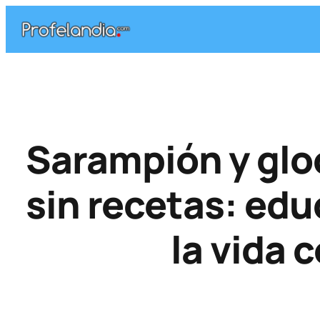
Saltar
al
contenido
Sarampión y gloc
sin recetas: ed
la vida