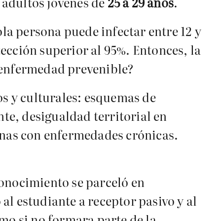
 adultos jóvenes de
25 a 29 años
.
a persona puede infectar entre 12 y
ección superior al 95%. Entonces, la
a enfermedad prevenible?
os y culturales: esquemas de
e, desigualdad territorial en
sonas con enfermedades crónicas.
conocimiento se parceló en
l estudiante a receptor pasivo y al
mo si no formara parte de la