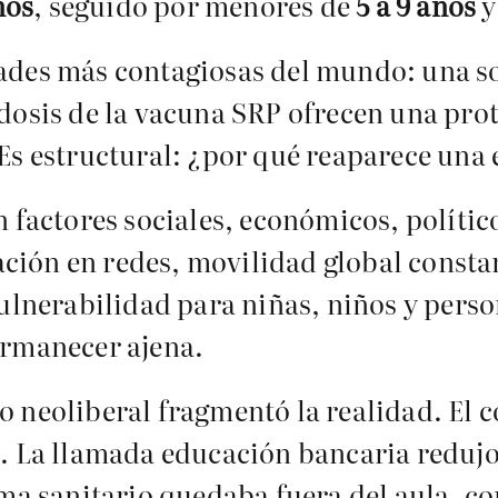
ños
, seguido por menores de
5 a 9 años
y
ades más contagiosas del mundo: una sol
dosis de la vacuna SRP ofrecen una prot
 Es estructural: ¿por qué reaparece un
n factores sociales, económicos, polític
ión en redes, movilidad global constant
vulnerabilidad para niñas, niños y per
ermanecer ajena.
 neoliberal fragmentó la realidad. El 
. La llamada educación bancaria redujo a
ema sanitario quedaba fuera del aula, co