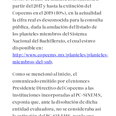
partir del 2017 y hasta la extinción del
Copeems en el 2019 (40%), en la actualidad
la cifra real es desconocida para la consulta
pública, dada la anulación del listado de
los planteles miembros del Sistema
Nacional del Bachillerato, el cual estuvo
disponible en:
http://www.copeems.mx/planteles/planteles-
miembros-del-snb
.
Como se mencionó al inicio, el
comunicado emitido por el entonces
Presidente Directivo del Copeems a las
instituciones incorporadas al PC-SiNEMS,
exponía que, ante la disolución de dicha
entidad evaluadora, no se consideraba así
la extinción del PC-SiNEMS, por lo que