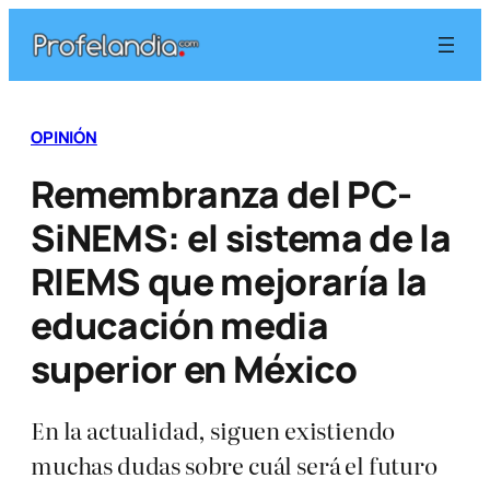
Saltar
al
contenido
OPINIÓN
Remembranza del PC-
SiNEMS: el sistema de la
RIEMS que mejoraría la
educación media
superior en México
En la actualidad, siguen existiendo
muchas dudas sobre cuál será el futuro