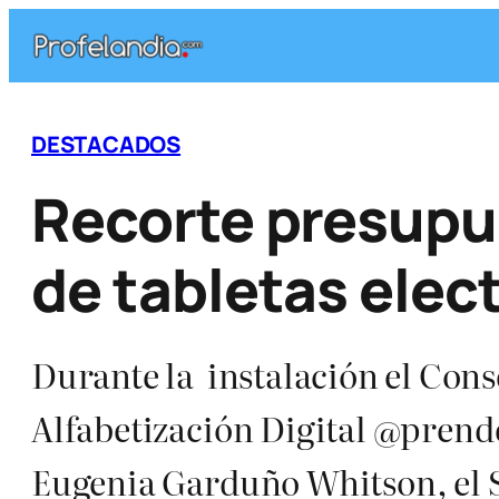
Saltar
al
contenido
DESTACADOS
Recorte presupue
de tabletas elec
Durante la instalación el Cons
Alfabetización Digital @prend
Eugenia Garduño Whitson, el S