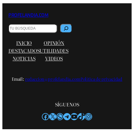
PROFELANDIA.COM
B
u
s
INICIO
OPINIÓN
c
a
DESTACADOS
UTILIDADES
r
NOTICIAS
VIDEOS
Email:
redaccion@profelandia.com
Política de privacidad
SÍGUENOS
Facebook
X
WhatsApp
Telegram
YouTube
TikTok
Instagram