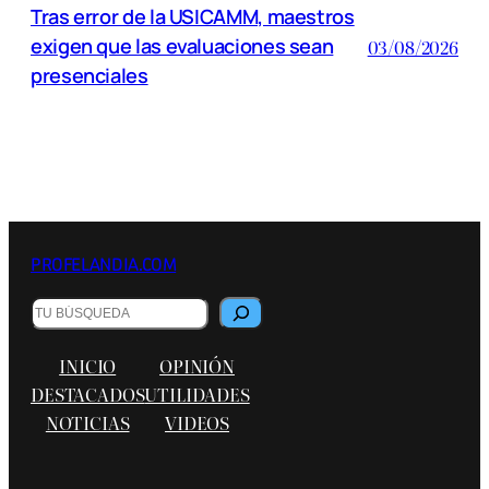
Tras error de la USICAMM, maestros
exigen que las evaluaciones sean
03/08/2026
presenciales
PROFELANDIA.COM
B
u
s
INICIO
OPINIÓN
c
a
DESTACADOS
UTILIDADES
r
NOTICIAS
VIDEOS