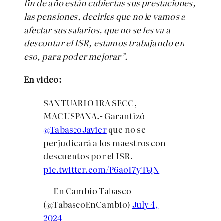
fin de año están cubiertas sus prestaciones,
las pensiones, decirles que no le vamos a
afectar sus salarios, que no se les va a
descontar el ISR, estamos trabajando en
eso, para poder mejorar”.
En video:
SANTUARIO 1RA SECC,
MACUSPANA.- Garantizó
@TabascoJavier
que no se
perjudicará a los maestros con
descuentos por el ISR.
pic.twitter.com/P6aoI7yTQN
— En Cambio Tabasco
(@TabascoEnCambio)
July 4,
2024