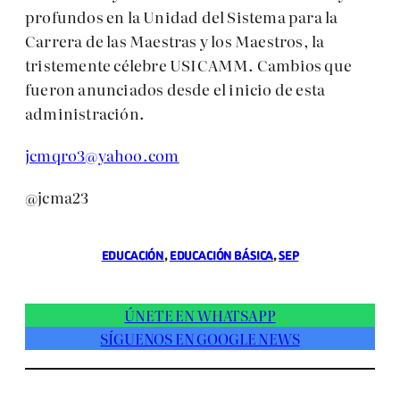
profundos en la Unidad del Sistema para la
Carrera de las Maestras y los Maestros, la
tristemente célebre USICAMM. Cambios que
fueron anunciados desde el inicio de esta
administración.
jcmqro3@yahoo.com
@jcma23
EDUCACIÓN
, 
EDUCACIÓN BÁSICA
, 
SEP
ÚNETE EN WHATSAPP
SÍGUENOS EN GOOGLE NEWS