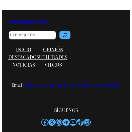
PROFELANDIA.COM
B
u
s
INICIO
OPINIÓN
c
a
DESTACADOS
UTILIDADES
r
NOTICIAS
VIDEOS
Email:
redaccion@profelandia.com
Política de privacidad
SÍGUENOS
Facebook
X
WhatsApp
Telegram
YouTube
TikTok
Instagram