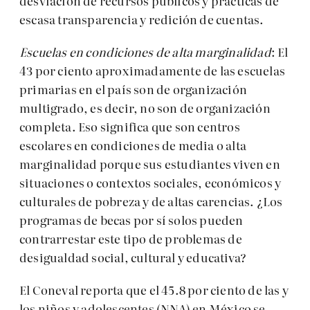
desviación de recursos públicos y prácticas de
escasa transparencia y redición de cuentas.
E
scuelas en condiciones de
alta
marginalidad
: El
43 por ciento aproximadamente de las escuelas
primarias en el país son de organización
multigrado, es decir, no son de organización
completa. Eso significa que son centros
escolares en condiciones de media o alta
marginalidad porque sus estudiantes viven en
situaciones o contextos sociales, económicos y
culturales de pobreza y de altas carencias. ¿Los
programas de becas por sí solos pueden
contrarrestar este tipo de problemas de
desigualdad social, cultural y educativa?
El Coneval reporta que el 45.8 por ciento de las y
los niños y adolescentes (NNA) en México se