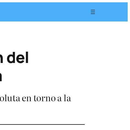
 del
a
luta en torno a la