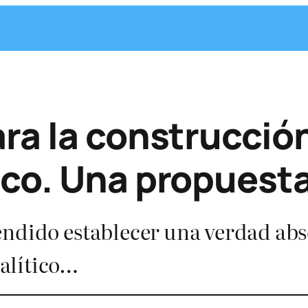
ra la construcción
ico. Una propuest
ndido establecer una verdad abso
alítico…