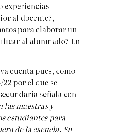
o experiencias
ior al docente?,
matos para elaborar un
asificar al alumnado? En
ueva cuenta pues, como
8/22 por el que se
 secundaria señala con
n las maestras y
os estudiantes para
uera de la escuela. Su