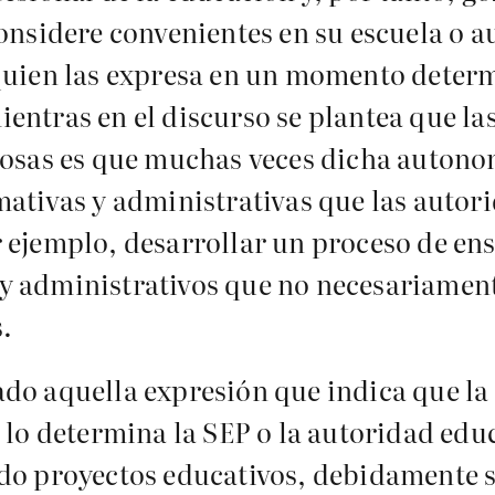
onsidere convenientes en su escuela o au
 quien las expresa en un momento deter
entras en el discurso se plantea que la
cosas es que muchas veces dicha autono
mativas y administrativas que las autor
 ejemplo, desarrollar un proceso de en
y administrativos que no necesariament
s.
do aquella expresión que indica que la 
 lo determina la SEP o la autoridad edu
ido proyectos educativos, debidamente 