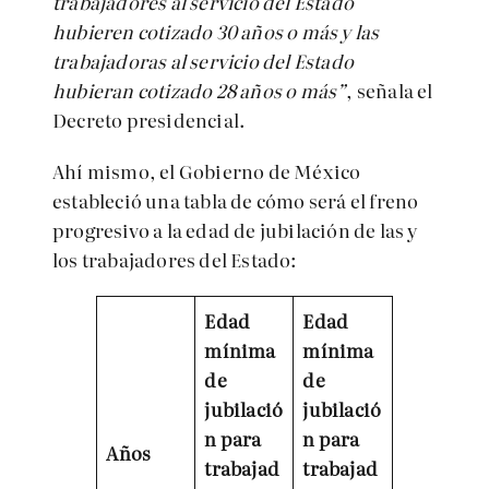
trabajadores al servicio del Estado
hubieren cotizado 30 años o más y las
trabajadoras al servicio del Estado
hubieran cotizado 28 años o más”
, señala el
Decreto presidencial.
Ahí mismo, el Gobierno de México
estableció una tabla de cómo será el freno
progresivo a la edad de jubilación de las y
los trabajadores del Estado:
Edad
Edad
mínima
mínima
de
de
jubilació
jubilació
n para
n para
Años
trabajad
trabajad