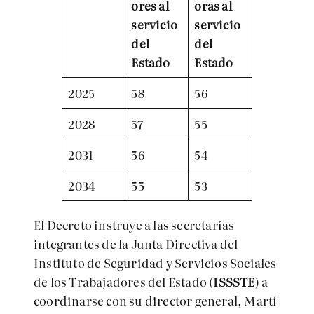
ores
al
oras
al
servicio
servicio
del
del
Estado
Estado
2025
58
56
2028
57
55
2031
56
54
2034
55
53
El Decreto instruye a las secretarías
integrantes de la Junta Directiva del
Instituto de Seguridad y Servicios Sociales
de los Trabajadores del Estado (
ISSSTE
) a
coordinarse con su director general, Martí