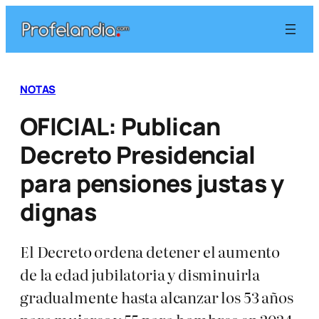
Saltar
al
contenido
NOTAS
OFICIAL: Publican
Decreto Presidencial
para pensiones justas y
dignas
El Decreto ordena detener el aumento
de la edad jubilatoria y disminuirla
gradualmente hasta alcanzar los 53 años