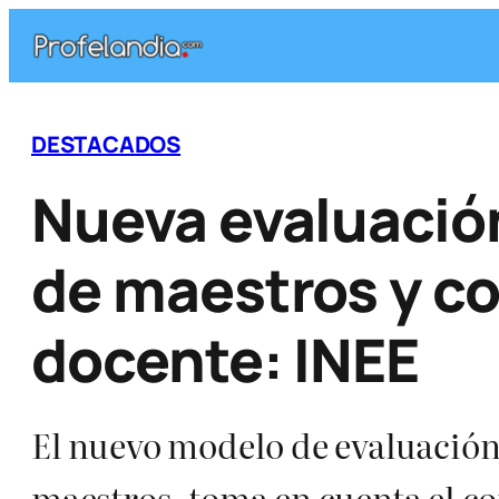
Saltar
al
contenido
DESTACADOS
Nueva evaluació
de maestros y co
docente: INEE
El nuevo modelo de evaluación
maestros, toma en cuenta el co