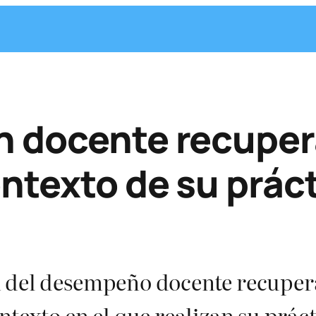
n docente recuper
ntexto de su prác
 del desempeño docente recupera 
ntexto en el que realizan su prác