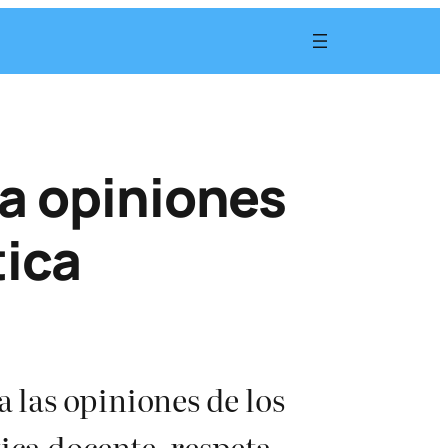
a opiniones
tica
las opiniones de los
tica docente, respeta