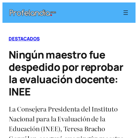
Saltar
al
contenido
DESTACADOS
Ningún maestro fue
despedido por reprobar
la evaluación docente:
INEE
La Consejera Presidenta del Instituto
Nacional para la Evaluación de la
Educación (INEE), Teresa Bracho