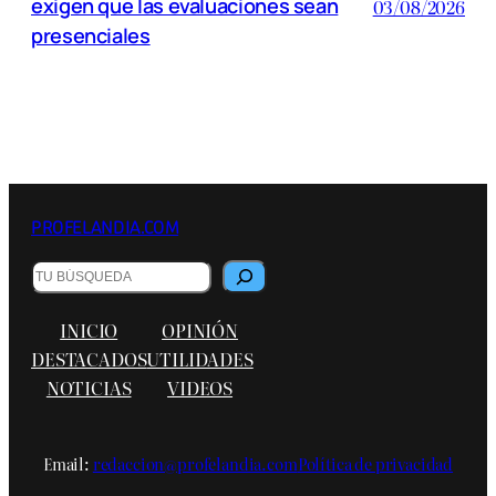
exigen que las evaluaciones sean
03/08/2026
presenciales
PROFELANDIA.COM
B
u
s
INICIO
OPINIÓN
c
a
DESTACADOS
UTILIDADES
r
NOTICIAS
VIDEOS
Email:
redaccion@profelandia.com
Política de privacidad