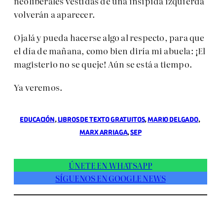
neoliberales vestidas de una insípida izquierda
volverán a aparecer.
Ojalá y pueda hacerse algo al respecto, para que
el día de mañana, como bien diría mi abuela: ¡El
magisterio no se queje! Aún se está a tiempo.
Ya veremos.
EDUCACIÓN
, 
LIBROS DE TEXTO GRATUITOS
, 
MARIO DELGADO
, 
MARX ARRIAGA
, 
SEP
ÚNETE EN WHATSAPP
SÍGUENOS EN GOOGLE NEWS