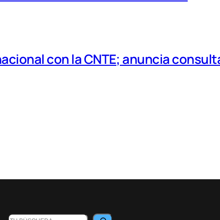
cional con la CNTE; anuncia consulta
B