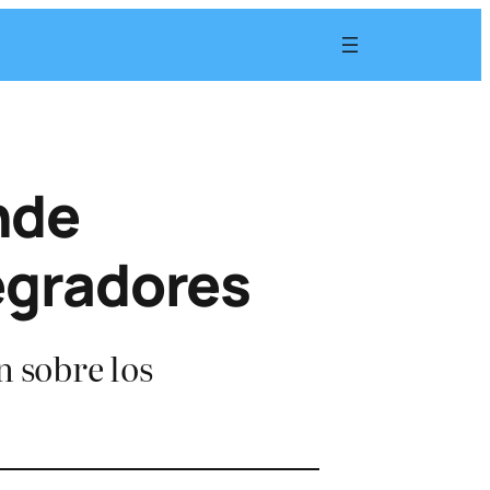
nde
tegradores
n sobre los