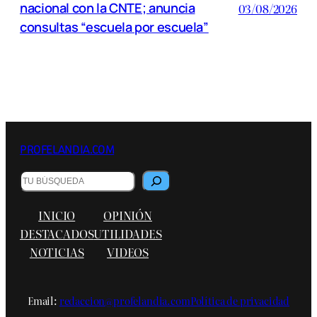
nacional con la CNTE; anuncia
03/08/2026
consultas “escuela por escuela”
PROFELANDIA.COM
B
u
s
INICIO
OPINIÓN
c
a
DESTACADOS
UTILIDADES
r
NOTICIAS
VIDEOS
Email:
redaccion@profelandia.com
Política de privacidad