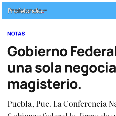
Saltar
al
contenido
NOTAS
Gobierno Federa
una sola negociac
magisterio.
Puebla, Pue. La Conferencia N
Gobierno federal la firma de 