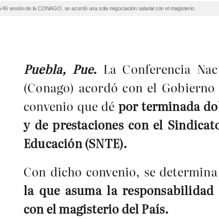
a 46 sesión de la CONAGO, se acordó una sola negociación salarial con el magisterio.
Puebla, Pue.
La Conferencia Nac
(Conago) acordó con el Gobierno 
convenio que dé
por terminada dob
y de prestaciones con el Sindicat
Educación (SNTE).
Con dicho convenio, se determi
la que asuma la responsabilidad 
con el magisterio del País.