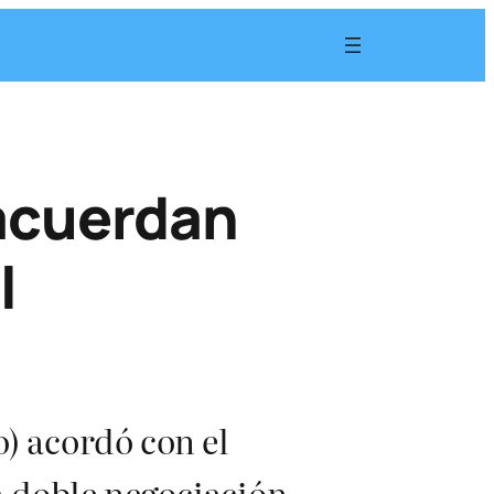
acuerdan
l
) acordó con el
a doble negociación