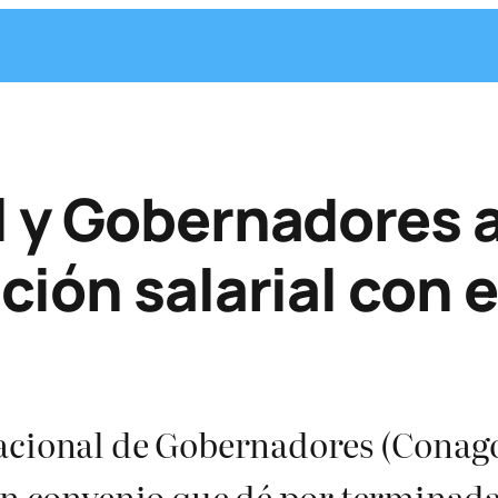
l y Gobernadores 
ión salarial con e
acional de Gobernadores (Conago
un convenio que dé por terminad