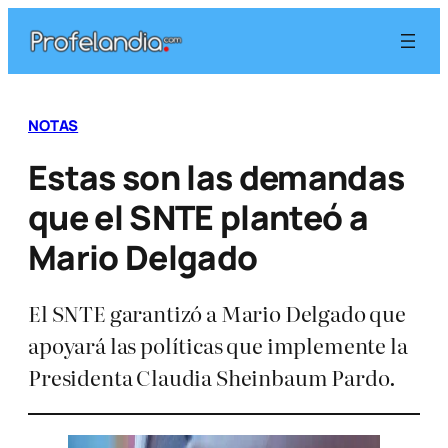
Saltar
al
contenido
NOTAS
Estas son las demandas
que el SNTE planteó a
Mario Delgado
El SNTE garantizó a Mario Delgado que
apoyará las políticas que implemente la
Presidenta Claudia Sheinbaum Pardo.