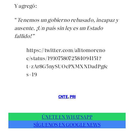
Y agregó:
“
Tenemos un gobierno rebasado, incapaz y
ausente. ¡Un país sin ley es un Estado
fallido!”
https://twitter.com/alitomoreno
c/status/1930758072584094151?
t=zAr8G5nySUOcPXMXNDadPg&
s=19
CNTE
, 
PRI
ÚNETE EN WHATSAPP
SÍGUENOS EN GOOGLE NEWS