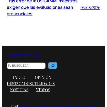
Tras error de la USICAMM, maestros
exigen que las evaluaciones sean
03/08/2026
presenciales
PROFELANDIA.COM
Buscar
INICIO
OPINIÓN
DESTACADOS
UTILIDADES
NOTICIAS
VIDEOS
Email:
redaccion@profelandia.com
Política de privacidad