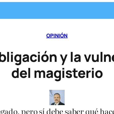
OPINIÓN
bligación y la vul
del magisterio
ogado, pero sí debe saber qué hac