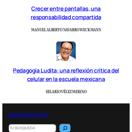
Crecer entre pantallas, una
responsabilidad compartida
MANUEL ALBERTO NAVARRO WECKMANN
Pedagogía Ludita: una reflexión crítica del
celular en la escuela mexicana
HILARIO VÉLEZ MERINO
PROFELANDIA.COM
B
u