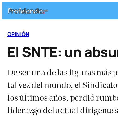
Saltar
al
contenido
OPINIÓN
El SNTE: un abs
De ser una de las figuras más 
tal vez del mundo, el Sindicat
los últimos años, perdió rumbo
liderazgo del actual dirigent