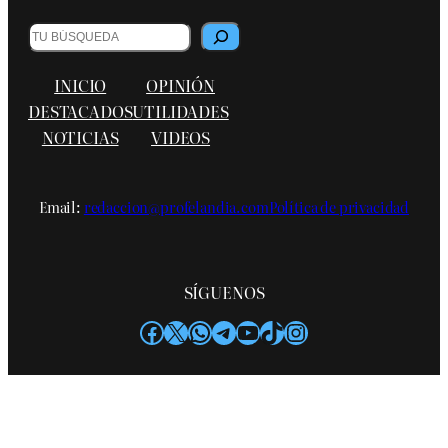
Buscar
INICIO
OPINIÓN
DESTACADOS
UTILIDADES
NOTICIAS
VIDEOS
Email:
redaccion@profelandia.com
Política de privacidad
SÍGUENOS
Facebook
X
WhatsApp
Telegram
YouTube
TikTok
Instagram