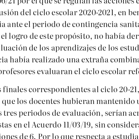
6/21 por el que se regulan las acciones e
lusión del ciclo escolar 2020-2021, en b
a ante el periodo de contingencia sanit
el logro de este propósito, no había de
valuación de los aprendizajes de los estu
cia había realizado una extraña combin
profesores evaluaran el ciclo escolar re
 finales correspondientes al ciclo 20-21
os que los docentes hubieran mantenido
s tres periodos de evaluación, serían a
tas en el Acuerdo 11/03/19, sin consider
iones de 6. Por lo que respecta a estudia