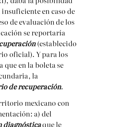
1), daba la posibilidad
 insuficiente en caso de
eso de evaluación de los
icación se reportaría
ecuperación
(establecido
o oficial). Y para los
 que en la boleta se
cundaria, la
io de recuperación
.
erritorio mexicano con
mentación: a) del
n diagnóstica
que le