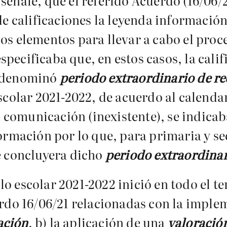
señalé, que el referido Acuerdo (16/06/2
 de calificaciones la leyenda información
os elementos para llevar a cabo el proc
pecificaba que, en estos casos, la calif
P denominó
periodo extraordinario de r
scolar 2021-2022, de acuerdo al calendari
comunicación (inexistente), se indicaba
formación por lo que, para primaria y se
ue concluyera dicho
periodo extraordinar
o escolar 2021-2022 inició en todo el t
erdo 16/06/21 relacionadas con la imple
ación
, b) la aplicación de una
valoració