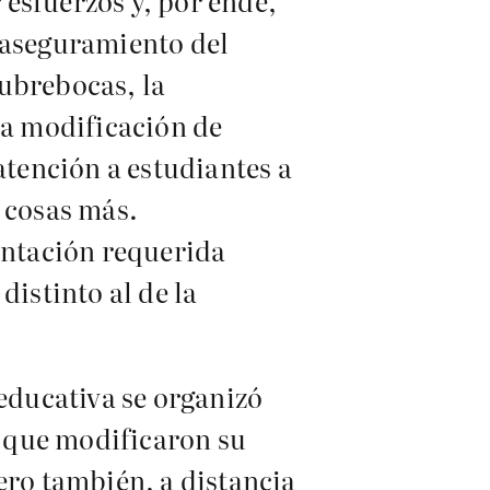
esfuerzos y, por ende,
l aseguramiento del
cubrebocas, la
la modificación de
atención a estudiantes a
 cosas más.
ientación requerida
distinto al de la
 educativa se organizó
s que modificaron su
ero también, a distancia