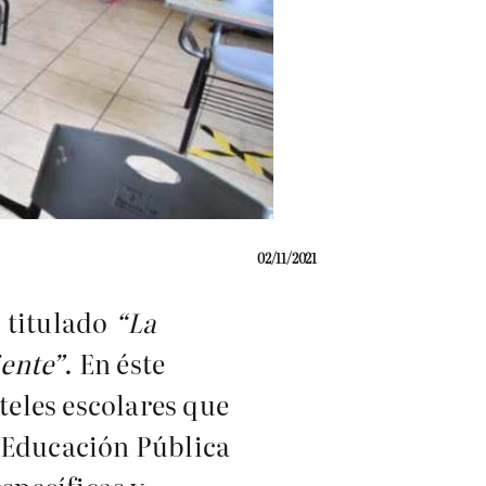
02/11/2021
o titulado
“La
iente”
. En éste
eles escolares que
e Educación Pública