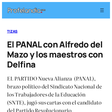
Saltar
al
contenido
TIZAS
El PANAL con Alfredo del
Mazo y los maestros con
Delfina
EL PARTIDO Nueva Alianza (PANAL),
brazo político del Sindicato Nacional de
los Trabajadores de la Educación
(SNTE), jugó sus cartas con el candidato
del Partido Revolucionario