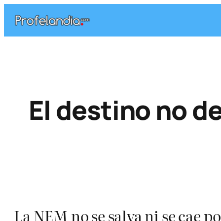
Saltar
al
contenido
El destino no d
La NEM no se salva ni se cae p