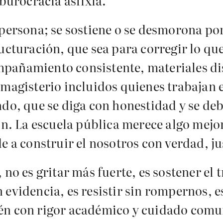
 burocracia asfixia.
persona; se sostiene o se desmorona por 
ructuración, que sea para corregir lo qu
pañamiento consistente, materiales dis
 magisterio incluidos quienes trabajan 
ndo, que se diga con honestidad y se deb
ión. La escuela pública merece algo mej
e a construir el nosotros con verdad, jus
no es gritar más fuerte, es sostener el t
 evidencia, es resistir sin rompernos,
én con rigor académico y cuidado comun