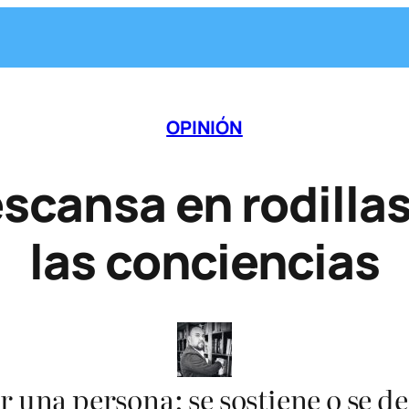
OPINIÓN
escansa en rodillas
las conciencias
or una persona; se sostiene o se d