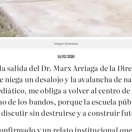
Imagen Ilustrativa
14/02/2026
la salida del Dr. Marx Arriaga de la Di
e niega un desalojo y la avalancha de na
iático, me obliga a volver al centro de 
mo de los bandos, porque la escuela públ
 discutir sin destruirse y a construir f
nfirmado y un relato institucional que