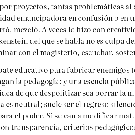
por proyectos, tantas problemáticas al 
idad emancipadora en confusión o en trá
ertó, mezcló. A veces lo hizo con creati
kenstein del que se habla no es culpa d
ar con el magisterio, escuchar, sostene
ebate educativo para fabricar enemigos t
agan la pedagogía; y una escuela públic
idea de que despolitizar sea borrar la m
 es neutral; suele ser el regreso silenc
ra el poder. Si se van a modificar mate
n transparencia, criterios pedagógicos