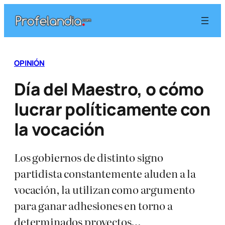
Saltar
al
contenido
OPINIÓN
Día del Maestro, o cómo
lucrar políticamente con
la vocación
Los gobiernos de distinto signo
partidista constantemente aluden a la
vocación, la utilizan como argumento
para ganar adhesiones en torno a
determinados proyectos…