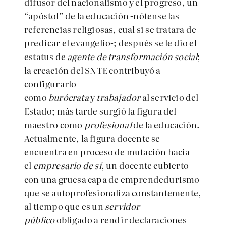
difusor del nacionalismo y el progreso, un
“apóstol” de la educación -nótense las
referencias religiosas, cual si se tratara de
predicar el evangelio-; después se le dio el
estatus de
agente de transformación social
;
la creación del SNTE contribuyó a
configurarlo
como
burócrata
y
trabajador
al servicio del
Estado; más tarde surgió la figura del
maestro como
profesional
de la educación.
Actualmente, la figura docente se
encuentra en proceso de mutación hacia
el
empresario de sí
, un docente cubierto
con una gruesa capa de emprendedurismo
que se autoprofesionaliza constantemente,
al tiempo que es un
servidor
público
obligado a rendir declaraciones