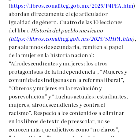
(
https://libros.conaliteg.gob.mx/2025/P4PEA.htm
)
abordan directamente el eje articulador
Igualdad de género. Cuatro de las 10 lecciones
del libro
Historia del pueblo mexicano
(
https://libros.conaliteg.gob.mx/2025/S1HPA.htm
)
,
para alumnos de secundaria, remiten al papel
de la mujer en la historia nacional:
“Afrodescendientes y mujeres: los otros
protagonistas de la Independencia”, “Mujeres y
comunidades indígenas en la reforma liberal”,
“Obreros y mujeres en la revolución y
posrevolución” y “Luchas actuales: estudiantes,
mujeres, afrodescendientes y contra el
racismo”. Respecto a los contenidos a eliminar
en los libros de texto de preescolar, no se
conocen más que adjetivos como “no claros”,