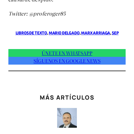
Twitter: @proferoger85
LIBROS DE TEXTO
, 
MARIO DELGADO
, 
MARX ARRIAGA
, 
SEP
ÚNETE EN WHATSAPP
SÍGUENOS EN GOOGLE NEWS
MÁS ARTÍCULOS