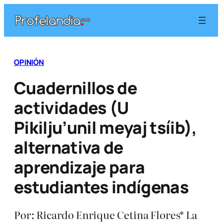
Saltar
al
contenido
OPINIÓN
Cuadernillos de
actividades (U
Pikilju’unil meyaj tsíib),
alternativa de
aprendizaje para
estudiantes indígenas
Por: Ricardo Enrique Cetina Flores* La