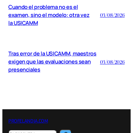
Cuando el problema no es el
examen, sino el modelo: otra vez
03/08/2026
la USICAMM
Tras error de la USICAMM, maestros
exigen que las evaluaciones sean
03/08/2026
presenciales
PROFELANDIA.COM
B