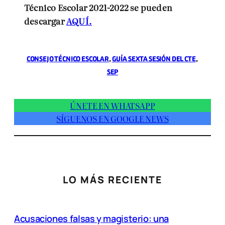
Técnico Escolar 2021-2022 se pueden
descargar
AQUÍ.
CONSEJO TÉCNICO ESCOLAR
, 
GUÍA SEXTA SESIÓN DEL CTE
, 
SEP
ÚNETE EN WHATSAPP
SÍGUENOS EN GOOGLE NEWS
LO MÁS RECIENTE
Acusaciones falsas y magisterio: una