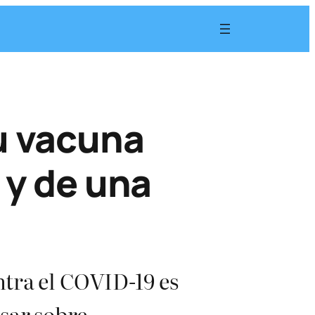
su vacuna
 y de una
ntra el COVID-19 es
isar sobre