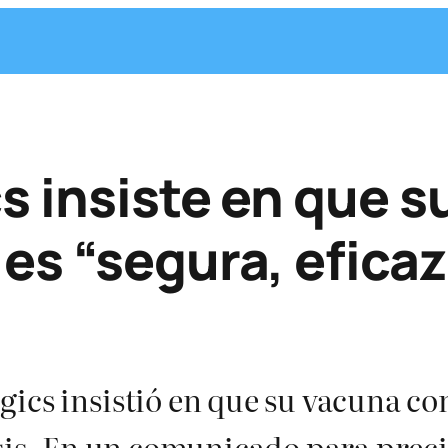
s insiste en que 
es “segura, eficaz
ics insistió en que su vacuna co
osis. En un comunicado para prec