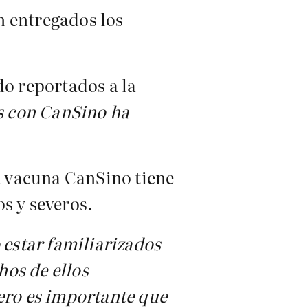
n entregados los
do reportados a la
s con CanSino ha
la vacuna CanSino tiene
s y severos.
 estar familiarizados
os de ellos
ero es importante que