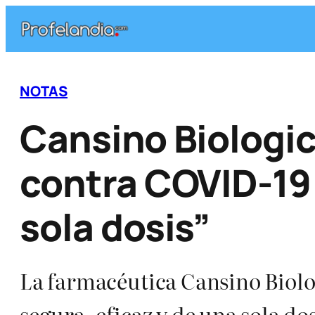
Saltar
al
contenido
NOTAS
Cansino Biologic
contra COVID-19 
sola dosis”
La farmacéutica Cansino Biolog
segura, eficaz y de una sola d