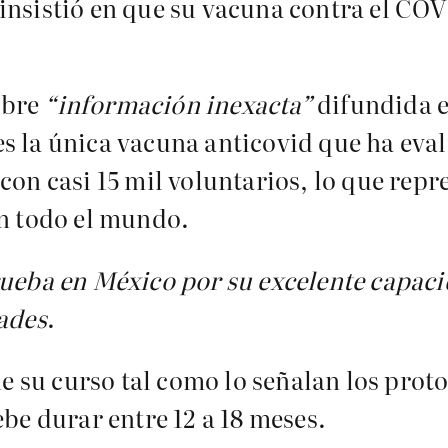
insistió en que su vacuna contra el COVI
obre
“información inexacta”
difundida en
es la única vacuna anticovid que ha ev
con casi 15 mil voluntarios, lo que repr
en todo el mundo.
ueba en México por su excelente capacid
ades
.
gue su curso tal como lo señalan los prot
ebe durar entre 12 a 18 meses.