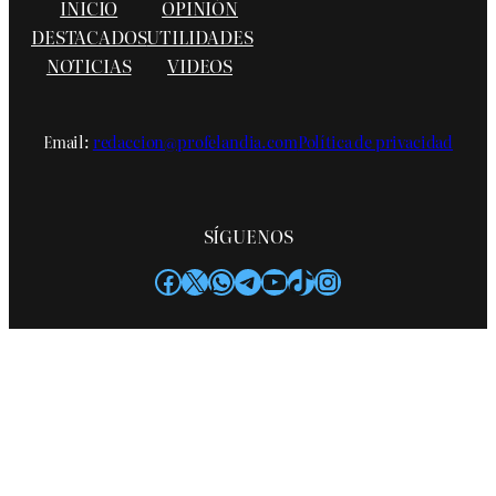
INICIO
OPINIÓN
DESTACADOS
UTILIDADES
NOTICIAS
VIDEOS
Email:
redaccion@profelandia.com
Política de privacidad
SÍGUENOS
Facebook
X
WhatsApp
Telegram
YouTube
TikTok
Instagram