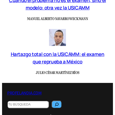
Cuando el problema no es el examen, sino el
modelo: otra vez la USICAMM
MANUEL ALBERTO NAVARRO WECKMANN
Hartazgo total con la USICAMM: el examen
que reprueba a México
JULIO CÉSAR MARTÍNEZ RÍOS
PROFELANDIA.COM
Buscar