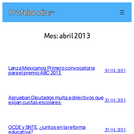
Saltar
al
contenido
Mes:
abril 2013
Lanza Mexicanos Primero convocatoria
30/04/2013
para el premio ABC 2013.
Aprueban Diputados multa a directivos que
29/04/2013
exijan cuotas escolares.
OCDE y SNTE, ¿juntos en la reforma
29/04/2013
educativa?