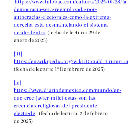
https://www.infobae.com/cultura/2025/01/28/la
democracia-sera-reemplazada-por-
autocracias-electorales-como-la-extrema-
derecha-esta-desmantelando-el-sistema-
desde-dentro
(fecha de lectura: 29 de
enero de 2025)
[iii]
https://en.wikipedia.org/wiki/Donald_Trump_a
(fecha de lectura: 1ª De febrero de 2025)
[iv]
https://www.diariodemexico.com/mundo/en-
que-cree-javier-milei-estas-son-las-
creencias-religiosas-del-presidente-
electo-de
(fecha de lectura: 2 de febrero
de 2025)