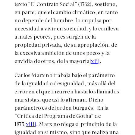
texto “El Contrato Social” (1762), sostiene,
en parte, que el cambio climático, en tanto
no depende del hombre, lo impulsa por
necesidad a vivir en sociedad, y lo conlleva
a males peores, pues surgen de la
propiedad privada, de su apropiación, de
la excesiva ambición de unos pocos y la
envidia de otros, de la mayoría
[xii]
.
Carlos Marx no trabaja bajo el parámetro
de la igualdad o desigualdad, más allá del
error en el que incurren hasta los llamados
marxistas, que así lo afirman. Dicho
parámetro es del orden burgués. En la
“Crítica del Programa de Gotha” de
1875
[xiii]
, Marx no niega el principio de la
igualdad en sí mismo, sino que realiza una