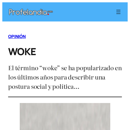
Saltar
al
contenido
OPINIÓN
WOKE
El término “woke” se ha popularizado en
los últimos años para describir una
postura social y política…