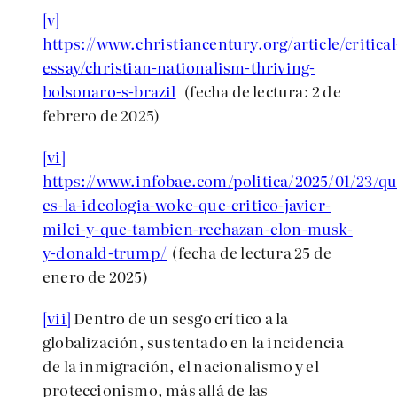
[v]
https://www.christiancentury.org/article/critical
essay/christian-nationalism-thriving-
bolsonaro-s-brazil
(fecha de lectura: 2 de
febrero de 2025)
[vi]
https://www.infobae.com/politica/2025/01/23/qu
es-la-ideologia-woke-que-critico-javier-
milei-y-que-tambien-rechazan-elon-musk-
y-donald-trump/
(fecha de lectura 25 de
enero de 2025)
[vii]
Dentro de un sesgo crítico a la
globalización, sustentado en la incidencia
de la inmigración, el nacionalismo y el
proteccionismo, más allá de las