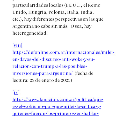
particularidades locales (EE.UU., el Reino
Unido, Hungría, Polonia, Italia, India,
etc.), hay diferentes perspectivas en las que
Argentina no cabe sin más. O sea, hay
heterogeneidad.
[viii]
https://defonline.com.ar/internacionales/milei-
en-davos-del-discurso-anti-woke-y-su-
relacion-con-trump-a-las-posibles-
inversiones-para-argentina/
(
fecha de
lectura: 23 de enero de 2025)
[ix]
https://www.lanacion.com.ar/politica/que-
es-el-wokismo-por-que-milei-lo-critica-y-
quienes-fueron-los-primeros-en-hablar-