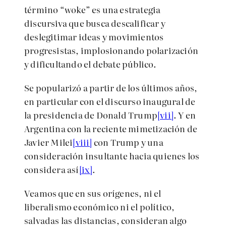
término “woke” es una estrategia
discursiva que busca descalificar y
deslegitimar ideas y movimientos
progresistas, implosionando polarización
y dificultando el debate público.
Se popularizó a partir de los últimos años,
en particular con el discurso inaugural de
la presidencia de Donald Trump
[vii]
. Y en
Argentina con la reciente mimetización de
Javier Milei
[viii]
con Trump y una
consideración insultante hacia quienes los
considera así
[ix]
.
Veamos que en sus orígenes, ni el
liberalismo económico ni el político,
salvadas las distancias, consideran algo