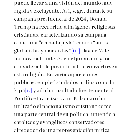
puede llevar a una visión del mundo muy
rígida y excluyente. Así, v.gr., durante su
campaña presidencial de 2024, Donald
Trump ha recurrido a imágenes religiosas
cristianas, caracterizando su campaña
como una “cruzada justa” contra “ateos,
globalistas y marxistas”
[iii]
. Javier Milei
ha mostrado interés en el judaísmo y ha
considerado la posibilidad de convertirse a
esta religión. En varias apariciones
públicas, empleó símbolos judíos como la
kipá
[iv]
y aún ha insultado fuertemente al
Pontífice Francisco. Jair Bolsonaro ha
utilizado el nacionalismo cristiano como
una parte central de su política, uniendo a
católicos y evangélicos conservadores
alrededor de una representación mítica