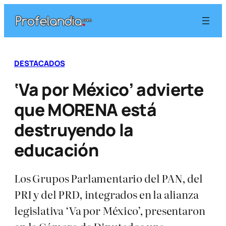
Saltar
al
contenido
DESTACADOS
‘Va por México’ advierte
que MORENA está
destruyendo la
educación
Los Grupos Parlamentario del PAN, del
PRI y del PRD, integrados en la alianza
legislativa ‘Va por México’, presentaron