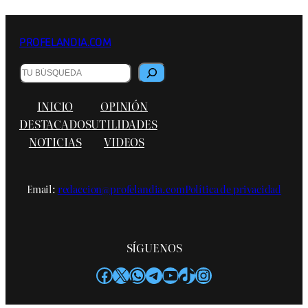
PROFELANDIA.COM
B
u
s
INICIO
OPINIÓN
c
a
DESTACADOS
UTILIDADES
r
NOTICIAS
VIDEOS
Email:
redaccion@profelandia.com
Política de privacidad
SÍGUENOS
Facebook
X
WhatsApp
Telegram
YouTube
TikTok
Instagram