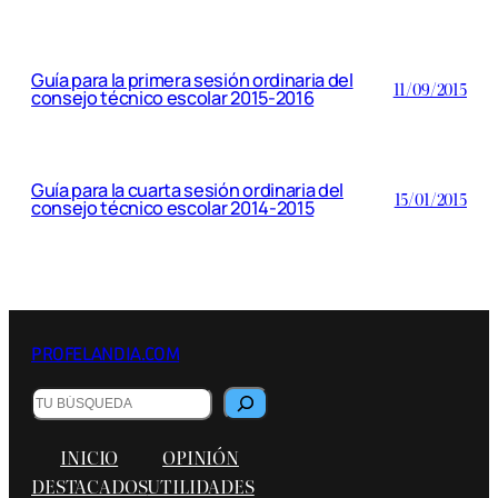
Guía para la primera sesión ordinaria del
11/09/2015
consejo técnico escolar 2015-2016
Guía para la cuarta sesión ordinaria del
15/01/2015
consejo técnico escolar 2014-2015
PROFELANDIA.COM
Buscar
INICIO
OPINIÓN
DESTACADOS
UTILIDADES