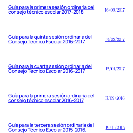
Guía para la primera sesión ordinaria del
16/09/2017
consejo técnico escolar 2017-2018
Guía para la quinta sesión ordinaria del
13/02/2017
Consejo Técnico Escolar 2016-2017
Guía para la cuarta sesión ordinaria del
15/01/2017
Consejo Técnico Escolar 2016-2017
Guía para la primera sesión ordinaria del
17/09/2016
consejo técnico escolar 2016-2017
Guía para la tercera sesión ordinaria del
19/11/2015
Consejo Técnico Escolar 2015-2016.